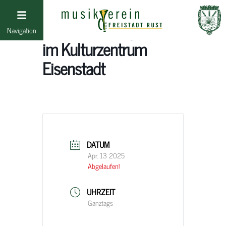
Landeswertungsspiel
Navigation
im Kulturzentrum
Eisenstadt
DATUM
Apr. 13 2025
Abgelaufen!
UHRZEIT
Ganztags